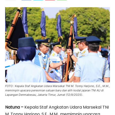
FOTO : Kepala Staf Angkatan Udara Marsekal TNI M. Tonny Harjono, S.E., M.M.,
memimpin upacara peresmian satuan baru dan alih kodal jajaran TNI AU di
Lapangan Denmabesau, Jakarta Timur, Jumat (12/9/2025).
Natuna –
Kepala Staf Angkatan Udara Marsekal TNI
M. Tonny Harjono, S.E., M.M., memimpin upacara