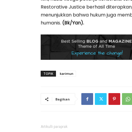
Restorative Justice berhasil diterapkan
menunjukkan bahwa hukum juga membuk
humanis.
(Bk/Yan).
TOPIK
karimun
Bagikan
Artikulli paraprak