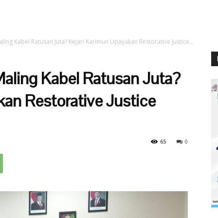
ling Kabel Ratusan Juta? Kejari Karimun Upayakan Restorative Justice...
Maling Kabel Ratusan Juta?
an Restorative Justice
65
0