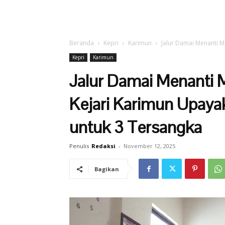
Beranda
Kepri
Karimun
Jalur Damai Menanti Ma
Kepri
Karimun
Jalur Damai Menanti 
Kejari Karimun Upayak
untuk 3 Tersangka
Penulis
Redaksi
-
November 12, 2025
Bagikan