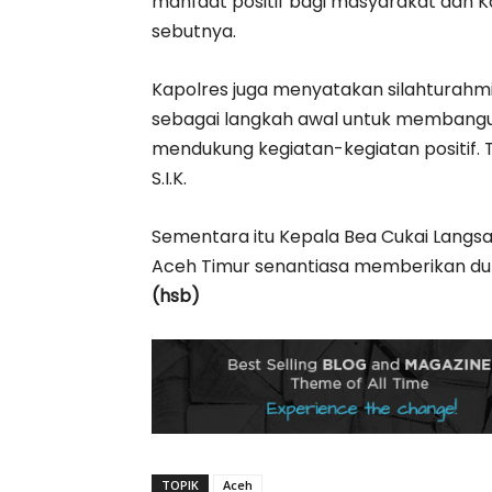
manfaat positif bagi masyarakat dan 
sebutnya.
Kapolres juga menyatakan silahturahmi
sebagai langkah awal untuk membangun
mendukung kegiatan-kegiatan positif. 
S.I.K.
Sementara itu Kepala Bea Cukai Langsa
Aceh Timur senantiasa memberikan duk
(hsb)
TOPIK
Aceh