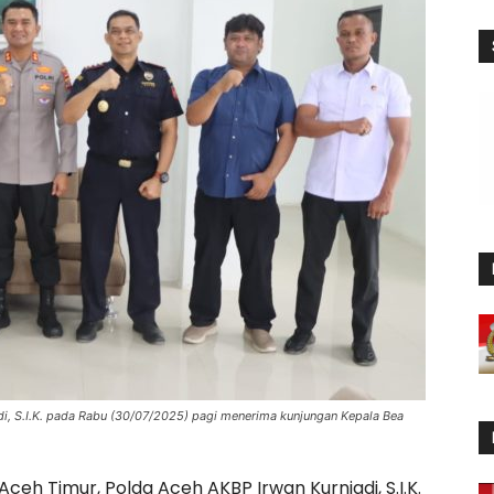
di, S.I.K. pada Rabu (30/07/2025) pagi menerima kunjungan Kepala Bea
ceh Timur, Polda Aceh AKBP Irwan Kurniadi, S.I.K.