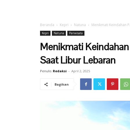
Beranda
Kepri
Natuna
Menikmati Keindahan Pa
Kepri
Natuna
Pariwisata
Menikmati Keindahan
Saat Libur Lebaran
Penulis
Redaksi
-
April 2, 2025
Bagikan