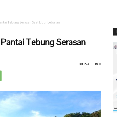
ntai Tebung Serasan Saat Libur Lebaran
 Pantai Tebung Serasan
224
0