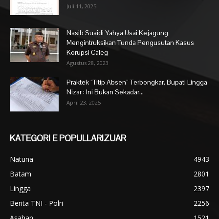
Juli 11, 2025
Nasib Suaidi Yahya Usai Kejagung
Mengintruksikan Tunda Pengusutan Kasus
Korupsi Caleg
Agustus 28, 2023
Praktek “Titip Absen” Terbongkar, Bupati Lingga
Nizar : Ini Bukan Sekadar...
April 23, 2025
KATEGORI E POPULLARIZUAR
Natuna
4943
Batam
2801
Lingga
2397
Berita TNI - Polri
2256
Asahan
1521