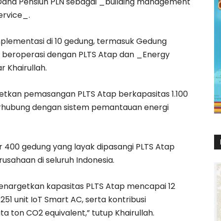
Dana Pensiun PLN sebagai _building management
rvice_.
mplementasi di 10 gedung, termasuk Gedung
h beroperasi dengan PLTS Atap dan _Energy
 Khairullah.
etkan pemasangan PLTS Atap berkapasitas 1.100
erhubung dengan sistem pemantauan energi
r 400 gedung yang layak dipasangi PLTS Atap
rusahaan di seluruh Indonesia.
nargetkan kapasitas PLTS Atap mencapai 12
 unit IoT Smart AC, serta kontribusi
a ton CO2 equivalent,” tutup Khairullah.