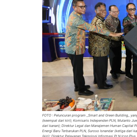
FOTO : Peluncuran program _Smart and Green Building_ yang
(keempat dari kiri); Komisaris Independen PLN, Mutanto Ju
dari kanan); Direktur Legal dan Manajemen Human Capital PL
Energi Baru Terbarukan PLN, Suroso Isnandar (ketiga dari k
(kiri); Direktur Pelayanan Teknologi Informasi PLN Icon Plu