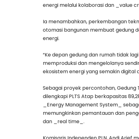
energi melalui kolaborasi dan _value c
Ia menambahkan, perkembangan teknolog
otomasi bangunan membuat gedung dan
energi.
“Ke depan gedung dan rumah tidak lag
memproduksi dan mengelolanya sendiri
ekosistem energi yang semakin digital 
Sebagai proyek percontohan, Gedung Tr
dilengkapi PLTS Atap berkapasitas 89,2
_Energy Management System_ sebagai p
memungkinkan pemantauan dan pengatu
dan _real time_.
Komisaris Independen PLN, Andi Arief 