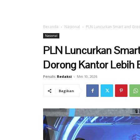
Beranda
Nasional
PLN Luncurkan Smart and Green
Nasional
PLN Luncurkan Smart 
Dorong Kantor Lebih 
Penulis
Redaksi
-
Mei 10, 2026
Bagikan