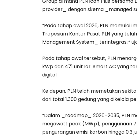
Group di mana PLN Icon Plus bersama 
provider_ dengan skema _managed se
“Pada tahap awal 2026, PLN memulai i
Trapesium Kantor Pusat PLN yang tela
Management System_ terintegrasi,” ujar
Pada tahap awal tersebut, PLN menarg
kWp dan 471 unit IoT Smart AC yang t
digital.
Ke depan, PLN telah memetakan sekita
dari total 1.300 gedung yang dikelola pe
“Dalam _roadmap_ 2026–2035, PLN me
megawatt peak (MWp), penggunaan 7.251
pengurangan emisi karbon hingga 0,3 jut