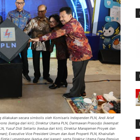
 dilakukan secara simbolis oleh Komisaris Independen PLN, Andi Arief
wono (ketiga dari kiri); Direktur Utama PLN, Darmawan Prasodjo (keempat
N, Yusuf Didi Setiarto (kedua dari kiri); Direktur Manajemen Proyek dan
anan); Executive Vice President Umum dan Aset Properti PLN, Khairullah
s, Fintje Lumembang (kedua dari kanan); serta Direktur Utama Dana Pensiun