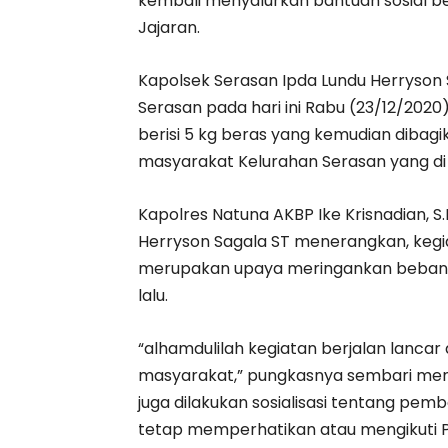
kembali menyalurkan bantuan sosial be
Jajaran.
Kapolsek Serasan Ipda Lundu Herryson
Serasan pada hari ini Rabu (23/12/20
berisi 5 kg beras yang kemudian dibag
masyarakat Kelurahan Serasan yang di
Kapolres Natuna AKBP Ike Krisnadian, S.I
Herryson Sagala ST menerangkan, kegi
merupakan upaya meringankan beban w
lalu.
“alhamdulilah kegiatan berjalan lancar
masyarakat,” pungkasnya sembari me
juga dilakukan sosialisasi tentang pe
tetap memperhatikan atau mengikuti P