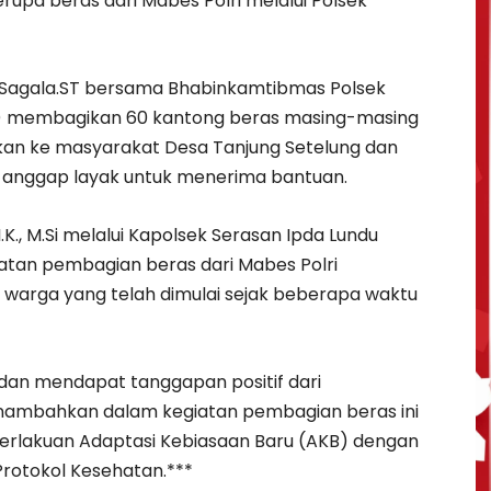
rupa beras dari Mabes Polri melalui Polsek
 Sagala.ST bersama Bhabinkamtibmas Polsek
20) membagikan 60 kantong beras masing-masing
ikan ke masyarakat Desa Tanjung Setelung dan
 anggap layak untuk menerima bantuan.
.K., M.Si melalui Kapolsek Serasan Ipda Lundu
atan pembagian beras dari Mabes Polri
arga yang telah dimulai sejak beberapa waktu
 dan mendapat tanggapan positif dari
nambahkan dalam kegiatan pembagian beras ini
mberlakuan Adaptasi Kebiasaan Baru (AKB) dengan
rotokol Kesehatan.***