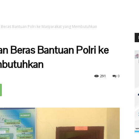
n Beras Bantuan Polri ke Masyarakat yang Membutuhkan
n Beras Bantuan Polri ke
mbutuhkan
291
0