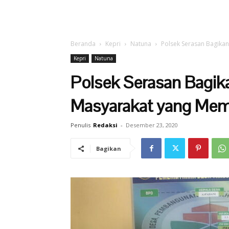
Beranda
Kepri
Natuna
Polsek Serasan Bagika
Kepri
Natuna
Polsek Serasan Bagika
Masyarakat yang Me
Penulis
Redaksi
-
Desember 23, 2020
Bagikan