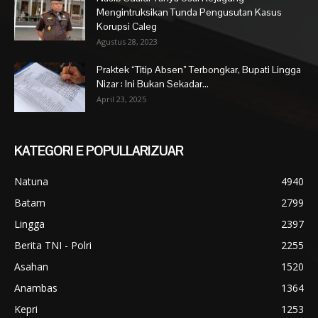
Mengintruksikan Tunda Pengusutan Kasus
Korupsi Caleg
Agustus 28, 2023
Praktek “Titip Absen” Terbongkar, Bupati Lingga
Nizar : Ini Bukan Sekadar...
April 23, 2025
KATEGORI E POPULLARIZUAR
Natuna
4940
Batam
2799
Lingga
2397
Berita TNI - Polri
2255
Asahan
1520
Anambas
1364
Kepri
1253