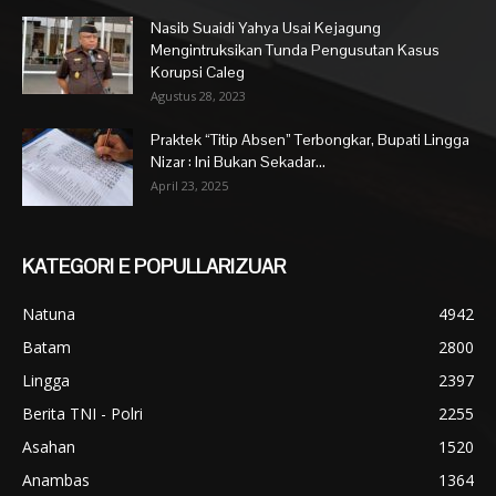
Nasib Suaidi Yahya Usai Kejagung
Mengintruksikan Tunda Pengusutan Kasus
Korupsi Caleg
Agustus 28, 2023
Praktek “Titip Absen” Terbongkar, Bupati Lingga
Nizar : Ini Bukan Sekadar...
April 23, 2025
KATEGORI E POPULLARIZUAR
Natuna
4942
Batam
2800
Lingga
2397
Berita TNI - Polri
2255
Asahan
1520
Anambas
1364