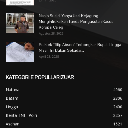
Juli 11, 2025
Nasib Suaidi Yahya Usai Kejagung
Mengintruksikan Tunda Pengusutan Kasus
Korupsi Caleg
Agustus 28, 2023
Praktek “Titip Absen” Terbongkar, Bupati Lingga
Nizar : Ini Bukan Sekadar...
April 23, 2025
KATEGORI E POPULLARIZUAR
Natuna
4960
Batam
2806
Lingga
2400
Berita TNI - Polri
2257
Asahan
1521