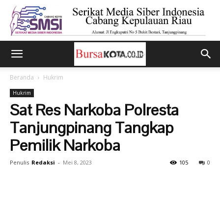
Beranda
Hukrim
Hukrim
Sat Res Narkoba Polresta
Tanjungpinang Tangkap
Pemilik Narkoba
Penulis
Redaksi
-
Mei 8, 2023
105
0