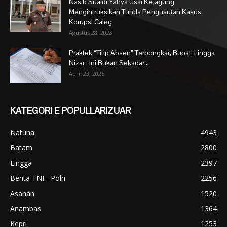
Nasib Suaidi Yahya Usai Kejagung
Mengintruksikan Tunda Pengusutan Kasus
Korupsi Caleg
Agustus 28, 2023
Praktek “Titip Absen” Terbongkar, Bupati Lingga
Nizar : Ini Bukan Sekadar...
April 23, 2025
KATEGORI E POPULLARIZUAR
Natuna
4943
Batam
2800
Lingga
2397
Berita TNI - Polri
2256
Asahan
1520
Anambas
1364
Kepri
1253