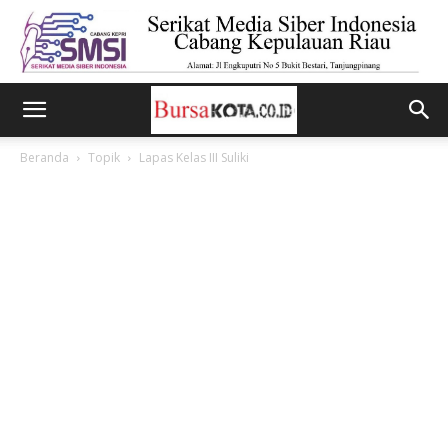
Beranda
Topik
Lapas Kelas III Suliki