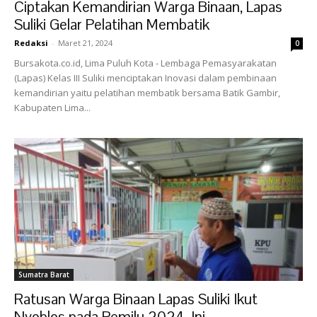
Ciptakan Kemandirian Warga Binaan, Lapas
Suliki Gelar Pelatihan Membatik
Redaksi
-
Maret 21, 2024
0
Bursakota.co.id, Lima Puluh Kota - Lembaga Pemasyarakatan
(Lapas) Kelas III Suliki menciptakan Inovasi dalam pembinaan
kemandirian yaitu pelatihan membatik bersama Batik Gambir,
Kabupaten Lima...
Sumatra Barat
Ratusan Warga Binaan Lapas Suliki Ikut
Nyoblos pada Pemilu 2024, Ini...