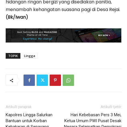
hidangan ringan bergizi yang disediakan panitia,
menambah kehangatan suasana pagi di Desa Rejai.
(Bk/Iwan)
TOPIK
Lingga
Artikulli paraprak
Artikulli tjetër
Kapolres Lingga Salurkan
Hari Kebebasan Pers 3 Mei,
Bantuan untuk Korban
Ketua Umum PWI Pusat Desak
Kebakaran di Senayang,
Negara Selamatkan Demokrasi