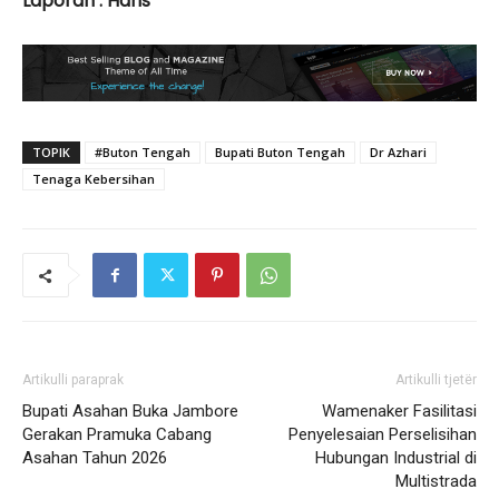
Laporan : Haris
TOPIK
#Buton Tengah
Bupati Buton Tengah
Dr Azhari
Tenaga Kebersihan
Artikulli paraprak
Artikulli tjetër
Bupati Asahan Buka Jambore
Wamenaker Fasilitasi
Gerakan Pramuka Cabang
Penyelesaian Perselisihan
Asahan Tahun 2026
Hubungan Industrial di
Multistrada