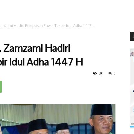
Zamzami Hadiri Pelepasan Pawai Takbir Idul Adha 1447...
. Zamzami Hadiri
ir Idul Adha 1447 H
50
0