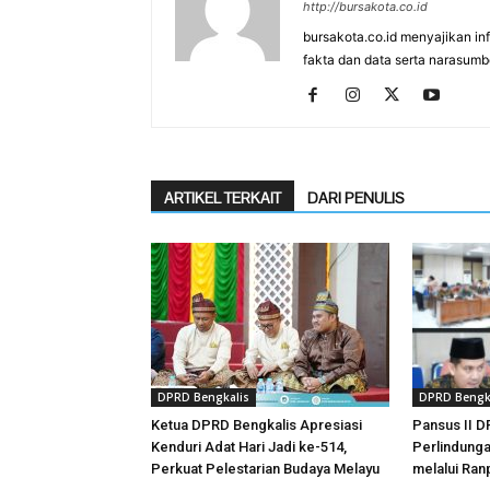
http://bursakota.co.id
bursakota.co.id menyajikan in
fakta dan data serta narasumb
ARTIKEL TERKAIT
DARI PENULIS
DPRD Bengkalis
DPRD Bengk
Ketua DPRD Bengkalis Apresiasi
Pansus II D
Kenduri Adat Hari Jadi ke-514,
Perlindunga
Perkuat Pelestarian Budaya Melayu
melalui Ra