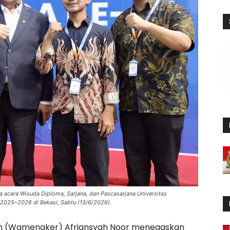
acara Wisuda Diploma, Sarjana, dan Pascasarjana Universitas
025–2026 di Bekasi, Sabtu (13/6/2026).
an (Wamenaker) Afriansyah Noor menegaskan