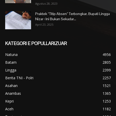
Agustus 28, 2023
Praktek “Titip Absen” Terbongkar, Bupati Lingga
Nizar : Ini Bukan Sekadar...
April 23, 2025
KATEGORI E POPULLARIZUAR
Natuna
4956
Batam
2805
Lingga
2399
Berita TNI - Polri
2257
Asahan
1521
Anambas
1365
Kepri
1253
Aceh
1182