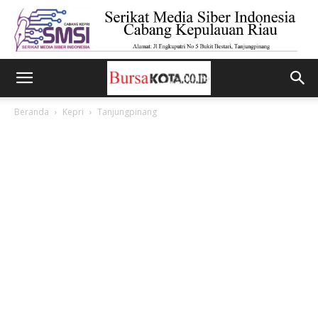
Beranda
Kepri
Tanjungpinang