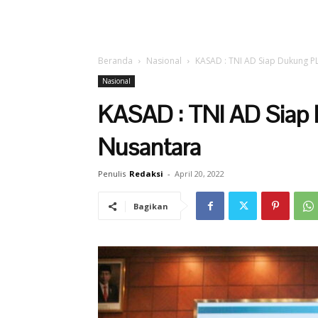
Beranda
Nasional
KASAD : TNI AD Siap Dukung PL
Nasional
KASAD : TNI AD Siap 
Nusantara
Penulis
Redaksi
-
April 20, 2022
Bagikan