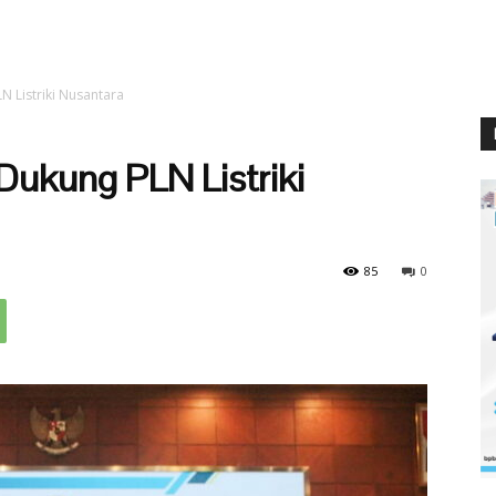
N Listriki Nusantara
Dukung PLN Listriki
85
0