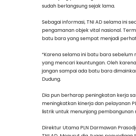
sudah berlangsung sejak lama.
Sebagai informasi, TNI AD selama ini se
pengamanan objek vital nasional. Ter
batu bara yang sempat menjadi perhati
“Karena selama ini batu bara sebelum
yang mencari keuntungan. Oleh karena 
jangan sampai ada batu bara dimainka
Dudung.
Dia pun berharap peningkatan kerja 
meningkatkan kinerja dan pelayanan P
listrik untuk menunjang pembangunan n
Direktur Utama PLN Darmawan Prasodjo
TNI AD. Menurut dia, tugas penyediaan 