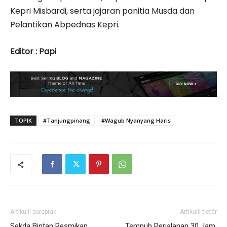
Kepri Misbardi, serta jajaran panitia Musda dan
Pelantikan Abpednas Kepri.
Editor : Papi
TOPIK
#Tanjungpinang
#Wagub Nyanyang Haris
Artikulli paraprak
Artikulli tjetër
Sekda Bintan Resmikan
Tempuh Perjalanan 30 Jam,