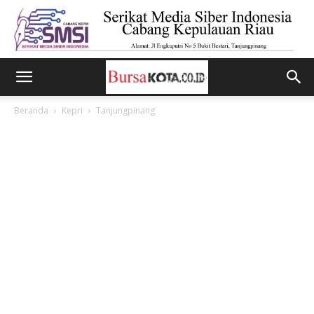
Beranda
Kepri
Tanjungpinang